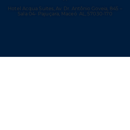
Hotel Acqua Suites, Av. Dr. Antônio Goveia, 845 –
Sala 04- Pajuçara, Maceó AL, 57030-170